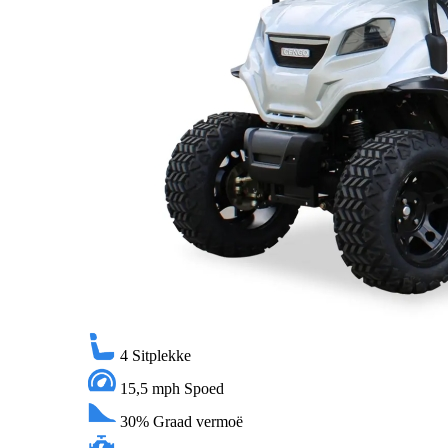
4
Sitplekke
15,5 mph
Spoed
30%
Graad vermoë