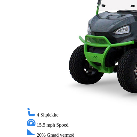
4
Sitplekke
15,5 mph
Spoed
20%
Graad vermoë