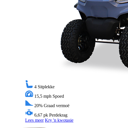
4
Sitplekke
15,5 mph
Spoed
20%
Graad vermoë
6,67 pk
Perdekrag
Lees meer
Kry 'n kwotasie