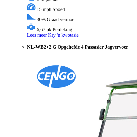
15 mph
Spoed
30%
Graad vermoë
6,67 pk
Perdekrag
Lees meer
Kry 'n kwotasie
NL-WB2+2.G Opgehefde 4 Passasier Jagvervoer