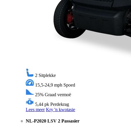
2
Sitplekke
15,5-24,9 mph
Spoed
25%
Graad vermoë
5,44 pk
Perdekrag
Lees meer
Kry 'n kwotasie
NL-P2020 LSV 2 Passasier