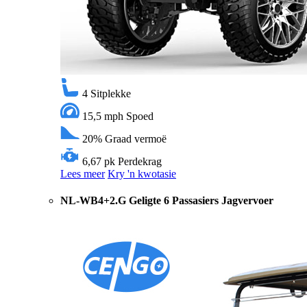
4
Sitplekke
15,5 mph
Spoed
20%
Graad vermoë
6,67 pk
Perdekrag
Lees meer
Kry 'n kwotasie
NL-WB4+2.G Geligte 6 Passasiers Jagvervoer