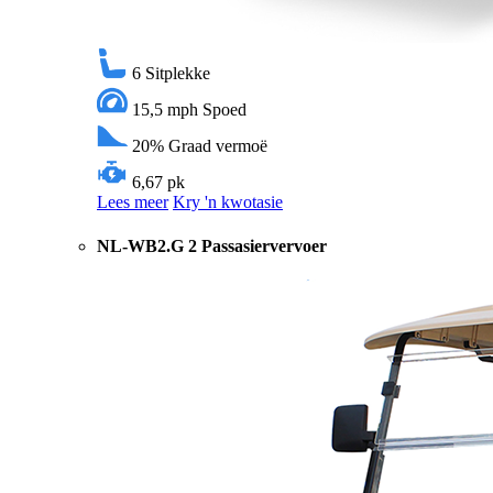
6
Sitplekke
15,5 mph
Spoed
20%
Graad vermoë
6,67 pk
Lees meer
Kry 'n kwotasie
NL-WB2.G 2 Passasiervervoer