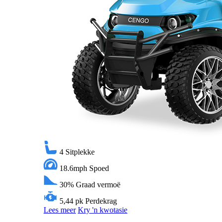
4
Sitplekke
18.6mph
Spoed
30%
Graad vermoë
5,44 pk
Perdekrag
Lees meer
Kry 'n kwotasie