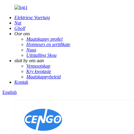
Elektriese Voertuig
Nut
Gholf
Oor ons
Maatskappy profiel
Honneurs en sertifikate
Nuus
Uitstalling Skou
sluit by ons aan
Vennootskap
Kry kwotasie
Maatskappybeleid
Kontak
English