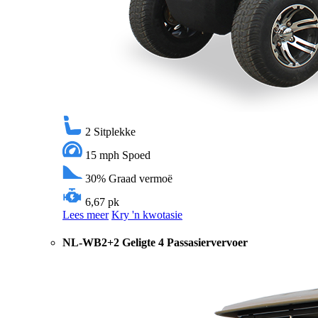
2
Sitplekke
15 mph
Spoed
30%
Graad vermoë
6,67 pk
Lees meer
Kry 'n kwotasie
NL-WB2+2 Geligte 4 Passasiervervoer