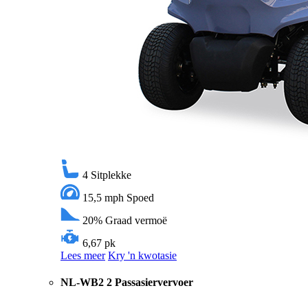
4
Sitplekke
15,5 mph
Spoed
20%
Graad vermoë
6,67 pk
Lees meer
Kry 'n kwotasie
NL-WB2 2 Passasiervervoer