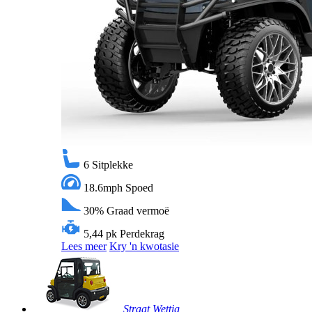
6
Sitplekke
18.6mph
Spoed
30%
Graad vermoë
5,44 pk
Perdekrag
Lees meer
Kry 'n kwotasie
Straat Wettig