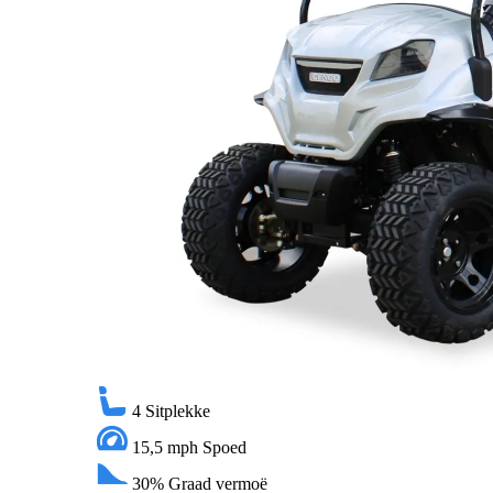
4
Sitplekke
15,5 mph
Spoed
30%
Graad vermoë