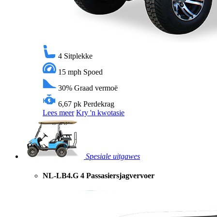
4
Sitplekke
15 mph
Spoed
30%
Graad vermoë
6,67 pk
Perdekrag
Lees meer
Kry 'n kwotasie
Spesiale uitgawes
NL-LB4.G 4 Passasiersjagvervoer