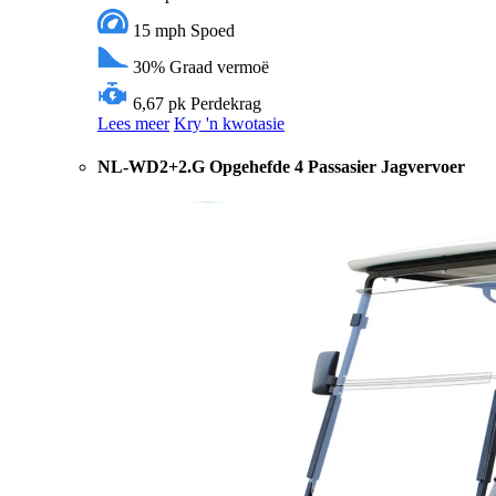
15 mph
Spoed
30%
Graad vermoë
6,67 pk
Perdekrag
Lees meer
Kry 'n kwotasie
NL-WD2+2.G Opgehefde 4 Passasier Jagvervoer