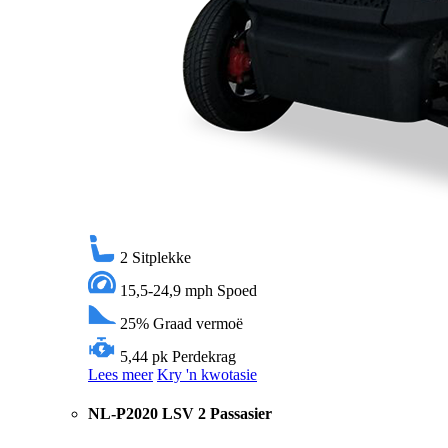
2
Sitplekke
15,5-24,9 mph
Spoed
25%
Graad vermoë
5,44 pk
Perdekrag
Lees meer
Kry 'n kwotasie
NL-P2020 LSV 2 Passasier