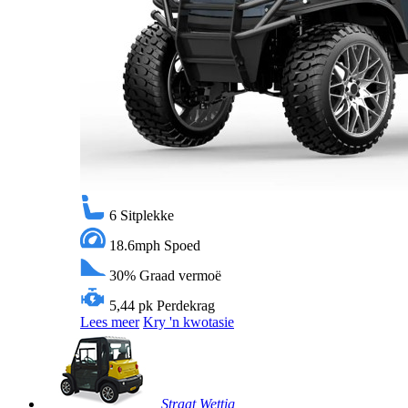
6
Sitplekke
18.6mph
Spoed
30%
Graad vermoë
5,44 pk
Perdekrag
Lees meer
Kry 'n kwotasie
Straat Wettig