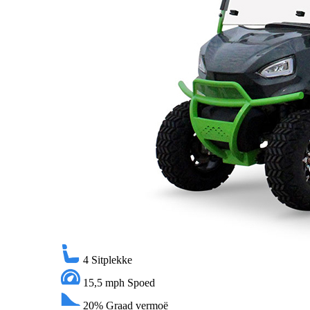
4
Sitplekke
15,5 mph
Spoed
20%
Graad vermoë