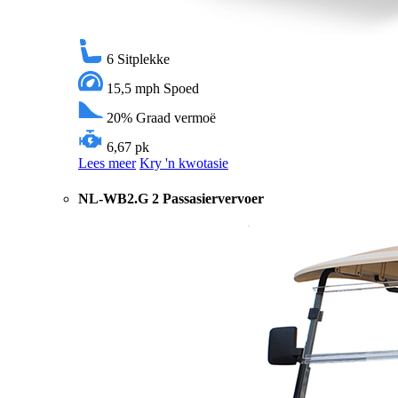
6
Sitplekke
15,5 mph
Spoed
20%
Graad vermoë
6,67 pk
Lees meer
Kry 'n kwotasie
NL-WB2.G 2 Passasiervervoer