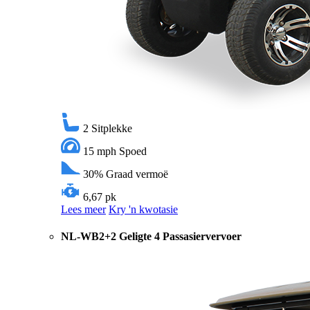
2
Sitplekke
15 mph
Spoed
30%
Graad vermoë
6,67 pk
Lees meer
Kry 'n kwotasie
NL-WB2+2 Geligte 4 Passasiervervoer