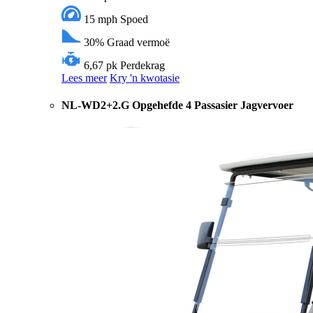
15 mph
Spoed
30%
Graad vermoë
6,67 pk
Perdekrag
Lees meer
Kry 'n kwotasie
NL-WD2+2.G Opgehefde 4 Passasier Jagvervoer