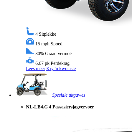
4
Sitplekke
15 mph
Spoed
30%
Graad vermoë
6,67 pk
Perdekrag
Lees meer
Kry 'n kwotasie
Spesiale uitgawes
NL-LB4.G 4 Passasiersjagvervoer