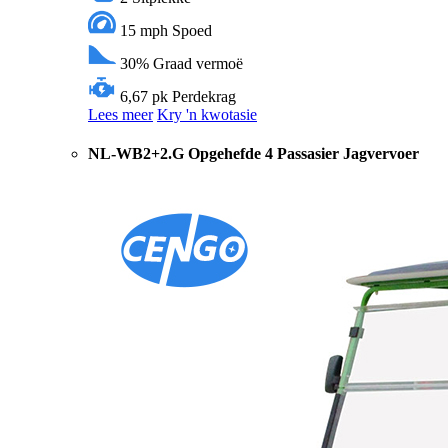
15 mph
Spoed
30%
Graad vermoë
6,67 pk
Perdekrag
Lees meer
Kry 'n kwotasie
NL-WB2+2.G Opgehefde 4 Passasier Jagvervoer