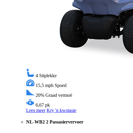
4
Sitplekke
15,5 mph
Spoed
20%
Graad vermoë
6,67 pk
Lees meer
Kry 'n kwotasie
NL-WB2 2 Passasiervervoer