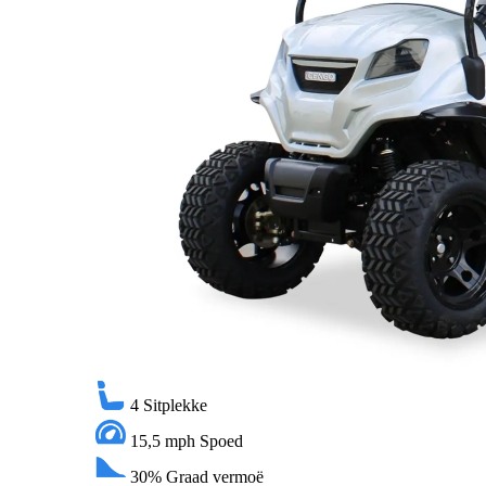
4
Sitplekke
15,5 mph
Spoed
30%
Graad vermoë