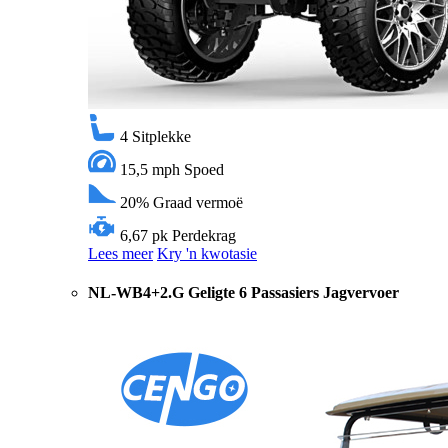
4
Sitplekke
15,5 mph
Spoed
20%
Graad vermoë
6,67 pk
Perdekrag
Lees meer
Kry 'n kwotasie
NL-WB4+2.G Geligte 6 Passasiers Jagvervoer