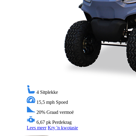
4
Sitplekke
15,5 mph
Spoed
20%
Graad vermoë
6,67 pk
Perdekrag
Lees meer
Kry 'n kwotasie