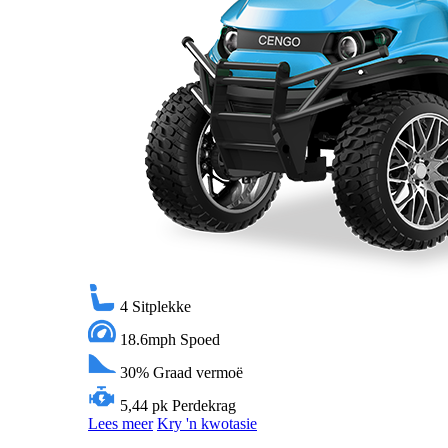
4
Sitplekke
18.6mph
Spoed
30%
Graad vermoë
5,44 pk
Perdekrag
Lees meer
Kry 'n kwotasie