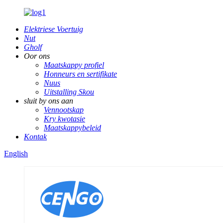
Elektriese Voertuig
Nut
Gholf
Oor ons
Maatskappy profiel
Honneurs en sertifikate
Nuus
Uitstalling Skou
sluit by ons aan
Vennootskap
Kry kwotasie
Maatskappybeleid
Kontak
English