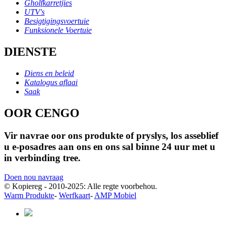
Gholfkarretjies
UTV's
Besigtigingsvoertuie
Funksionele Voertuie
DIENSTE
Diens en beleid
Katalogus aflaai
Saak
OOR CENGO
Vir navrae oor ons produkte of pryslys, los asseblief
u e-posadres aan ons en ons sal binne 24 uur met u
in verbinding tree.
Doen nou navraag
© Kopiereg - 2010-2025: Alle regte voorbehou.
Warm Produkte
-
Werfkaart
-
AMP Mobiel