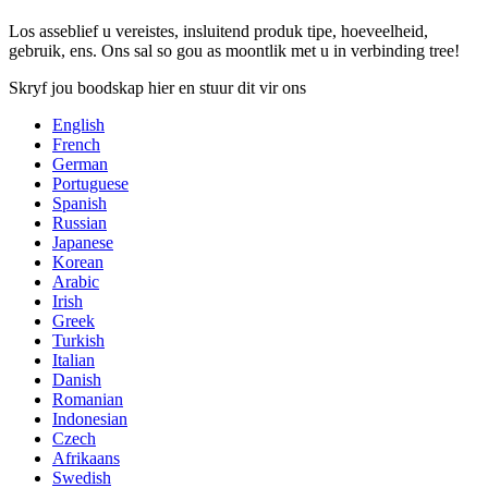
Los asseblief u vereistes, insluitend produk tipe, hoeveelheid,
gebruik, ens. Ons sal so gou as moontlik met u in verbinding tree!
Skryf jou boodskap hier en stuur dit vir ons
English
French
German
Portuguese
Spanish
Russian
Japanese
Korean
Arabic
Irish
Greek
Turkish
Italian
Danish
Romanian
Indonesian
Czech
Afrikaans
Swedish