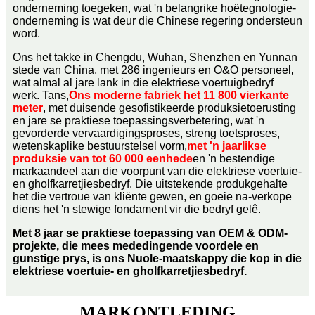
onderneming toegeken, wat 'n belangrike hoëtegnologie-
onderneming is wat deur die Chinese regering ondersteun
word.
Ons het takke in Chengdu, Wuhan, Shenzhen en Yunnan
stede van China, met 286 ingenieurs en O&O personeel,
wat almal al jare lank in die elektriese voertuigbedryf
werk. Tans,
Ons moderne fabriek het 11 800 vierkante
meter
, met duisende gesofistikeerde produksietoerusting
en jare se praktiese toepassingsverbetering, wat 'n
gevorderde vervaardigingsproses, streng toetsproses,
wetenskaplike bestuurstelsel vorm,
met 'n jaarlikse
produksie van tot 60 000 eenhede
en 'n bestendige
markaandeel aan die voorpunt van die elektriese voertuie-
en gholfkarretjiesbedryf. Die uitstekende produkgehalte
het die vertroue van kliënte gewen, en goeie na-verkope
diens het 'n stewige fondament vir die bedryf gelê.
Met 8 jaar se praktiese toepassing van OEM & ODM-
projekte, die mees mededingende voordele en
gunstige prys, is ons Nuole-maatskappy die kop in die
elektriese voertuie- en gholfkarretjiesbedryf.
MARKONTLEDING