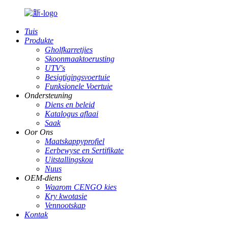
Tuis
Produkte
Gholfkarretjies
Skoonmaaktoerusting
UTV's
Besigtigingsvoertuie
Funksionele Voertuie
Ondersteuning
Diens en beleid
Katalogus aflaai
Saak
Oor Ons
Maatskappyprofiel
Eerbewyse en Sertifikate
Uitstallingskou
Nuus
OEM-diens
Waarom CENGO kies
Kry kwotasie
Vennootskap
Kontak