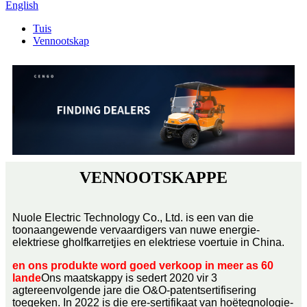
English
Tuis
Vennootskap
VENNOOTSKAPPE
Nuole Electric Technology Co., Ltd. is een van die
toonaangewende vervaardigers van nuwe energie-
elektriese gholfkarretjies en elektriese voertuie in China.
en ons produkte word goed verkoop in meer as 60
lande
Ons maatskappy is sedert 2020 vir 3
agtereenvolgende jare die O&O-patentsertifisering
toegeken. In 2022 is die ere-sertifikaat van hoëtegnologie-