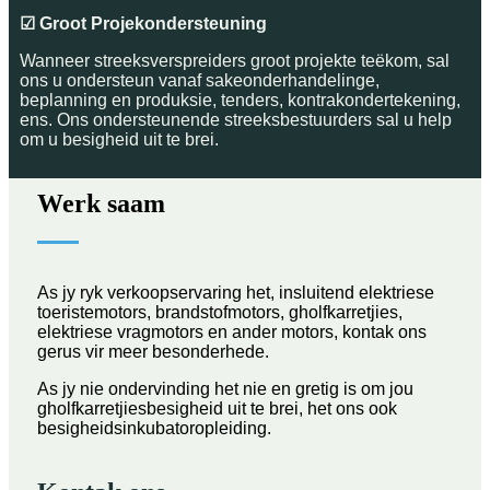
☑ Groot Projekondersteuning
Wanneer streeksverspreiders groot projekte teëkom, sal
ons u ondersteun vanaf sakeonderhandelinge,
beplanning en produksie, tenders, kontrakondertekening,
ens. Ons ondersteunende streeksbestuurders sal u help
om u besigheid uit te brei.
Werk saam
As jy ryk verkoopservaring het, insluitend elektriese
toeristemotors, brandstofmotors, gholfkarretjies,
elektriese vragmotors en ander motors, kontak ons ​​
gerus vir meer besonderhede.
As jy nie ondervinding het nie en gretig is om jou
gholfkarretjiesbesigheid uit te brei, het ons ook
besigheidsinkubatoropleiding.