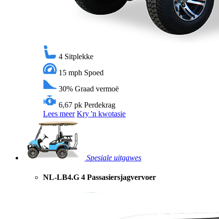
4
Sitplekke
15 mph
Spoed
30%
Graad vermoë
6,67 pk
Perdekrag
Lees meer
Kry 'n kwotasie
Spesiale uitgawes
NL-LB4.G 4 Passasiersjagvervoer