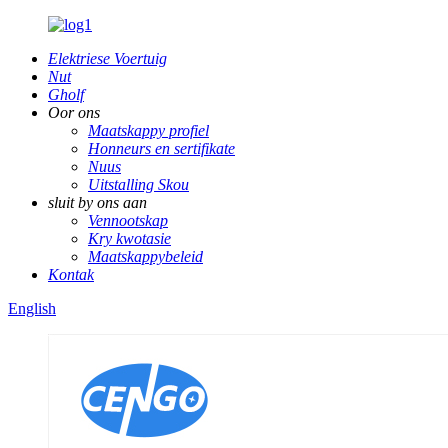
Elektriese Voertuig
Nut
Gholf
Oor ons
Maatskappy profiel
Honneurs en sertifikate
Nuus
Uitstalling Skou
sluit by ons aan
Vennootskap
Kry kwotasie
Maatskappybeleid
Kontak
English