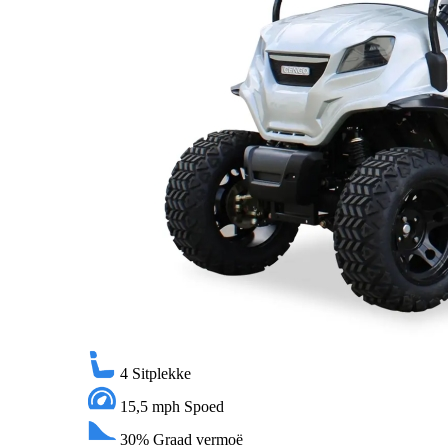
4
Sitplekke
15,5 mph
Spoed
30%
Graad vermoë