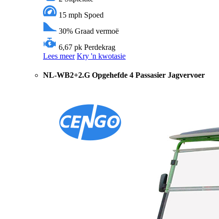
15 mph
Spoed
30%
Graad vermoë
6,67 pk
Perdekrag
Lees meer
Kry 'n kwotasie
NL-WB2+2.G Opgehefde 4 Passasier Jagvervoer