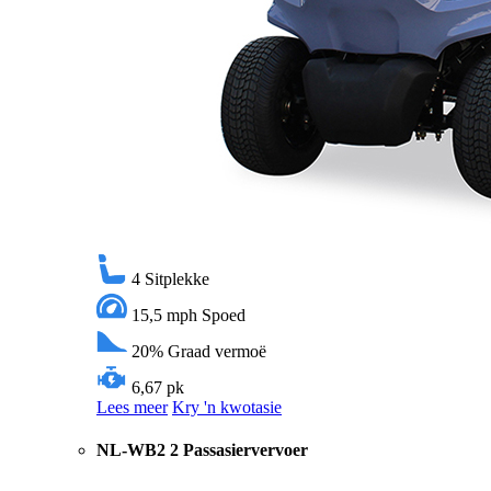
4
Sitplekke
15,5 mph
Spoed
20%
Graad vermoë
6,67 pk
Lees meer
Kry 'n kwotasie
NL-WB2 2 Passasiervervoer