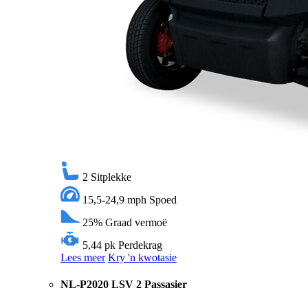
2
Sitplekke
15,5-24,9 mph
Spoed
25%
Graad vermoë
5,44 pk
Perdekrag
Lees meer
Kry 'n kwotasie
NL-P2020 LSV 2 Passasier