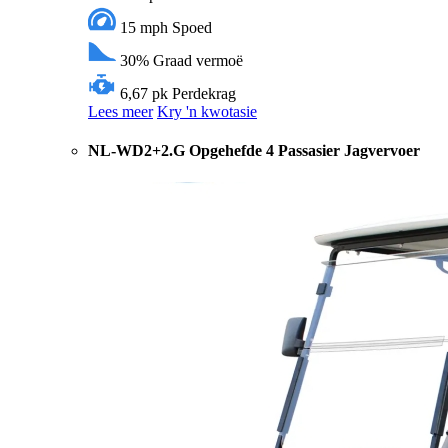
15 mph
Spoed
30%
Graad vermoë
6,67 pk
Perdekrag
Lees meer
Kry 'n kwotasie
NL-WD2+2.G Opgehefde 4 Passasier Jagvervoer