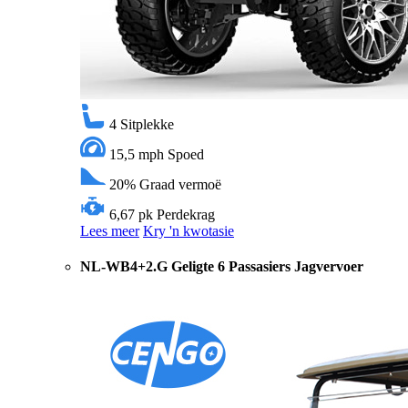
4
Sitplekke
15,5 mph
Spoed
20%
Graad vermoë
6,67 pk
Perdekrag
Lees meer
Kry 'n kwotasie
NL-WB4+2.G Geligte 6 Passasiers Jagvervoer