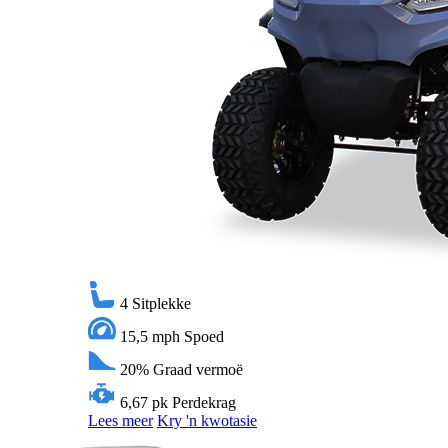
4
Sitplekke
15,5 mph
Spoed
20%
Graad vermoë
6,67 pk
Perdekrag
Lees meer
Kry 'n kwotasie