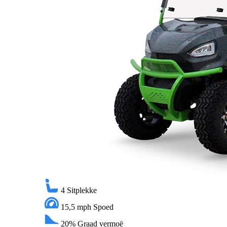
4
Sitplekke
15,5 mph
Spoed
20%
Graad vermoë