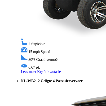
2
Sitplekke
15 mph
Spoed
30%
Graad vermoë
6,67 pk
Lees meer
Kry 'n kwotasie
NL-WB2+2 Geligte 4 Passasiervervoer