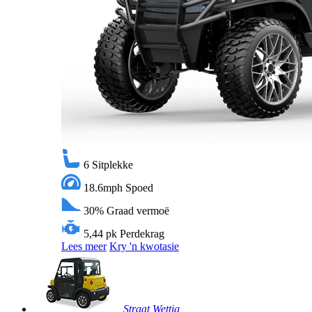
6
Sitplekke
18.6mph
Spoed
30%
Graad vermoë
5,44 pk
Perdekrag
Lees meer
Kry 'n kwotasie
Straat Wettig