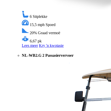
6
Sitplekke
15,5 mph
Spoed
20%
Graad vermoë
6,67 pk
Lees meer
Kry 'n kwotasie
NL-WB2.G 2 Passasiervervoer