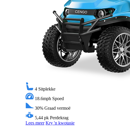
4
Sitplekke
18.6mph
Spoed
30%
Graad vermoë
5,44 pk
Perdekrag
Lees meer
Kry 'n kwotasie